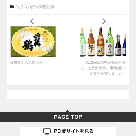
"お知らせ"の関連記事
価格改定のお知らせ。
第12回福岡県酒類鑑評会
で、上撰比翼鶴、他5銘柄で
金賞を受賞しました。