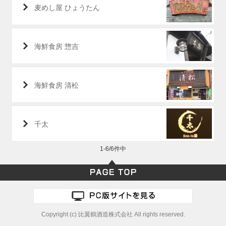
麦めし屋 ひょうたん
海鮮食房 惣吉
海鮮食房 清松
千太
1-6/6件中
Copyright (c) 比翼鶴酒造株式会社 All rights reserved.