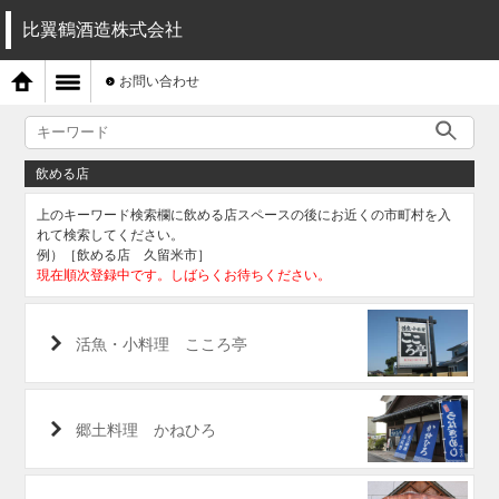
比翼鶴酒造株式会社
お問い合わせ
飲める店
上のキーワード検索欄に飲める店スペースの後にお近くの市町村を入
れて検索してください。
例）［飲める店 久留米市］
現在順次登録中です。しばらくお待ちください。
活魚・小料理 こころ亭
郷土料理 かねひろ