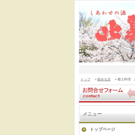
トップ
>
飲める店
> 郷土料理 
メニュー
トップページ