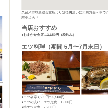
久留米市城島総合支所より筑後川沿いに大川方面へ車で7
駐車場あり
当店おすすめ
●おまかせ会席…3,650円（税込み）
エツ料理（期間 5月〜7月末日）
●エツ会席3,500円〜5,500円
●エツの洗い・エツ定食…1,500円
●特エツ定食…2,200円