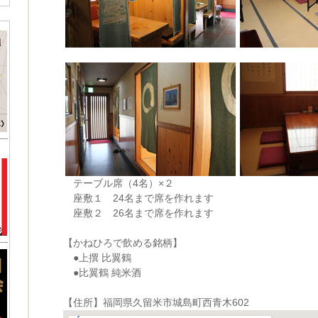
テーブル席（4名）×２
座敷１ 24名まで席を作れます
座敷２ 26名まで席を作れます
【かねひろで飲める銘柄】
●上撰 比翼鶴
●比翼鶴 純米酒
【住所】福岡県久留米市城島町西青木602