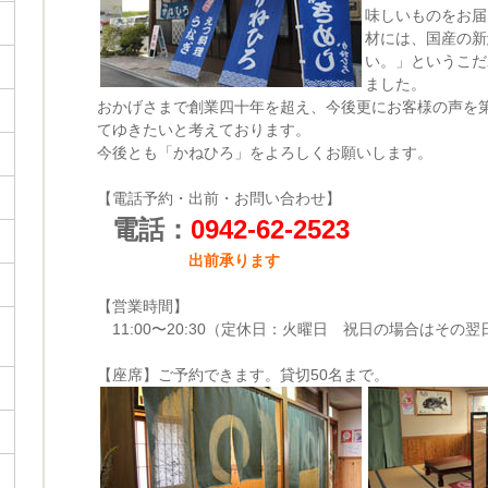
味しいものをお届
材には、国産の新
い。」というこだ
ました。
おかげさまで創業四十年を超え、今後更にお客様の声を
てゆきたいと考えております。
今後とも「かねひろ」をよろしくお願いします。
【電話予約・出前・お問い合わせ】
電話：
0942-62-2523
出前承ります
【営業時間】
11:00〜20:30（定休日：火曜日 祝日の場合はその翌
【座席】ご予約できます。貸切50名まで。