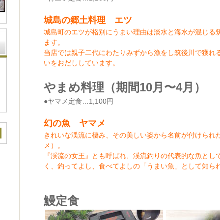
城島の郷土料理 エツ
城島町のエツが格別にうまい理由は淡水と海水が混じる
ます。
当店では親子二代にわたりみずから漁をし筑後川で獲れ
いをおだししています。
やまめ料理（期間10月〜4月）
●ヤマメ定食…1,100円
幻の魚 ヤマメ
きれいな渓流に棲み、その美しい姿から名前が付けられ
メ）。
『渓流の女王』とも呼ばれ、渓流釣りの代表的な魚とし
く、釣ってよし、食べてよしの「うまい魚」として知ら
鰻定食