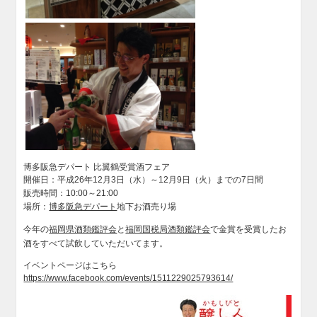
博多阪急デパート 比翼鶴受賞酒フェア
開催日：平成26年12月3日（水）～12月9日（火）までの7日間
販売時間：10:00～21:00
場所：
博多阪急デパート
地下お酒売り場
今年の
福岡県酒類鑑評会
と
福岡国税局酒類鑑評会
で金賞を受賞したお
酒をすべて試飲していただいてます。
イベントページはこちら
https://www.facebook.com/events/1511229025793614/