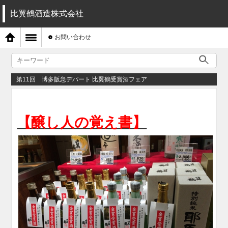
比翼鶴酒造株式会社
お問い合わせ
第11回 博多阪急デパート 比翼鶴受賞酒フェア
【醸し人の覚え書】